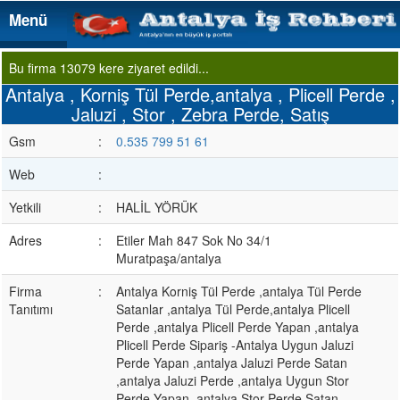
Menü
Menü
Bu firma 13079 kere ziyaret edildi...
Antalya , Korniş Tül Perde,antalya , Plicell Perde ,
Jaluzi , Stor , Zebra Perde, Satış
Gsm
:
0.535 799 51 61
Web
:
Yetkili
:
HALİL YÖRÜK
Adres
:
Etiler Mah 847 Sok No 34/1
Muratpaşa/antalya
Firma
:
Antalya Korniş Tül Perde ,antalya Tül Perde
Tanıtımı
Satanlar ,antalya Tül Perde,antalya Plicell
Perde ,antalya Plicell Perde Yapan ,antalya
Plicell Perde Sipariş -Antalya Uygun Jaluzi
Perde Yapan ,antalya Jaluzi Perde Satan
,antalya Jaluzi Perde ,antalya Uygun Stor
Perde Yapan ,antalya Stor Perde Satan