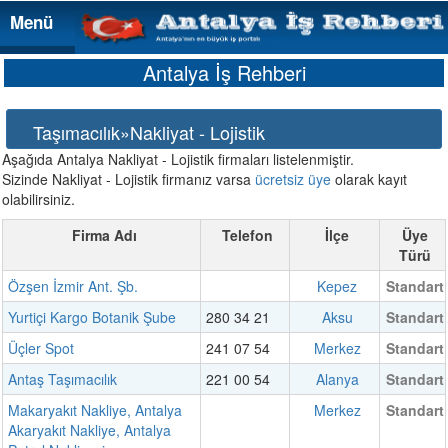
Menü
Menü
Antalya İş Rehberi
Taşımacılık»Nakliyat - Lojistik
Aşağıda Antalya Nakliyat - Lojistik firmaları listelenmiştir.
Sizinde Nakliyat - Lojistik firmanız varsa
ücretsiz üye
olarak kayıt
olabilirsiniz.
Firma Adı
Telefon
İlçe
Üye
Türü
Özşen İzmir Ant. Şb.
Kepez
Standart
Yurtiçi Kargo Botanik Şube
280 34 21
Aksu
Standart
Üçler Spot
241 07 54
Merkez
Standart
Antaş Taşımacılık
221 00 54
Alanya
Standart
Makaryakıt Nakliye, Antalya
Merkez
Standart
Akaryakıt Nakliye, Antalya