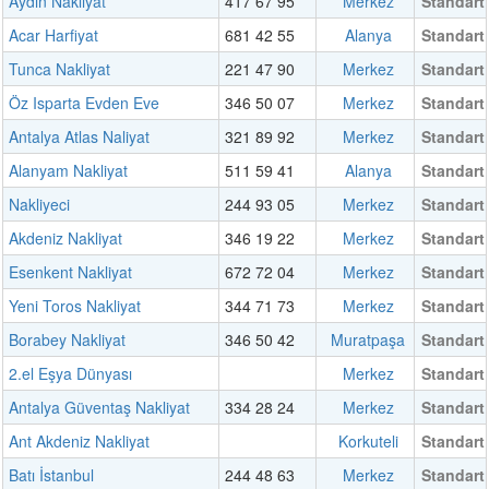
Aydın Nakliyat
417 67 95
Merkez
Standart
Acar Harfiyat
681 42 55
Alanya
Standart
Tunca Nakliyat
221 47 90
Merkez
Standart
Öz Isparta Evden Eve
346 50 07
Merkez
Standart
Antalya Atlas Naliyat
321 89 92
Merkez
Standart
Alanyam Nakliyat
511 59 41
Alanya
Standart
Nakliyeci
244 93 05
Merkez
Standart
Akdeniz Nakliyat
346 19 22
Merkez
Standart
Esenkent Nakliyat
672 72 04
Merkez
Standart
Yeni Toros Nakliyat
344 71 73
Merkez
Standart
Borabey Nakliyat
346 50 42
Muratpaşa
Standart
2.el Eşya Dünyası
Merkez
Standart
Antalya Güventaş Nakliyat
334 28 24
Merkez
Standart
Ant Akdeniz Nakliyat
Korkuteli
Standart
Batı İstanbul
244 48 63
Merkez
Standart