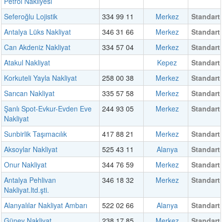
Petrol Nakliyesi
Seferoğlu Lojistik
334 99 11
Merkez
Standart
Antalya Lüks Nakliyat
346 31 66
Merkez
Standart
Can Akdeniz Nakliyat
334 57 04
Merkez
Standart
Atakul Nakliyat
Kepez
Standart
Korkuteli Yayla Nakliyat
258 00 38
Merkez
Standart
Sarıcan Nakliyat
335 57 58
Merkez
Standart
Şanlı Spot-Evkur-Evden Eve
244 93 05
Merkez
Standart
Nakliyat
Sunbirlik Taşımacılık
417 88 21
Merkez
Standart
Aksoylar Nakliyat
525 43 11
Alanya
Standart
Onur Nakliyat
344 76 59
Merkez
Standart
Antalya Pehlivan
346 18 32
Merkez
Standart
Nakliyat.ltd.şti.
Alanyalılar Nakliyat Ambarı
522 02 66
Alanya
Standart
Güney Nakliyat
238 17 85
Merkez
Standart