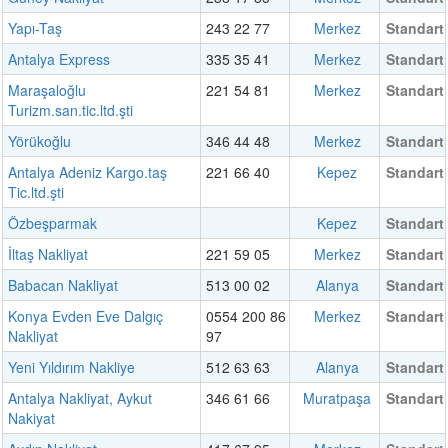
Yapı-Taş
243 22 77
Merkez
Standart
Antalya Express
335 35 41
Merkez
Standart
Maraşaloğlu
221 54 81
Merkez
Standart
Turizm.san.tic.ltd.şti
Yörükoğlu
346 44 48
Merkez
Standart
Antalya Adeniz Kargo.taş
221 66 40
Kepez
Standart
Tic.ltd.şti
Özbeşparmak
Kepez
Standart
İltaş Nakliyat
221 59 05
Merkez
Standart
Babacan Nakliyat
513 00 02
Alanya
Standart
Konya Evden Eve Dalgıç
0554 200 86
Merkez
Standart
Nakliyat
97
Yeni Yıldırım Nakliye
512 63 63
Alanya
Standart
Antalya Nakliyat, Aykut
346 61 66
Muratpaşa
Standart
Nakiyat