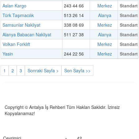
Aslan Kargo
243 44 66
Merkez
Standart
Türk Taşımacılık
513 26 14
Alanya
Standart
Samsunlar Nakliyat
338 08 69
Merkez
Standart
Alanya Babacan Nakliyat
511 27 38
Alanya
Standart
Volkan Forklıft
Merkez
Standart
Yasin
244 22 56
Merkez
Standart
1
2
3
Sonraki Sayfa >
Son Sayfa >>
Copyright © Antalya İş Rehberi Tüm Hakları Saklıdır. İzinsiz
Kopyalanamaz!
Çevrimiçi
»
42