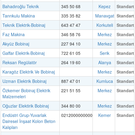
Bahadıroğlu Teknik
345 50 68
Kepez
Standart
Tanrıkulu Makina
335 35 82
Manavgat
Standart
Teknik Elektrik-Bobinaj
643 47 47
Korkuteli
Standart
Faz Makina
346 58 76
Merkez
Standart
Akyüz Bobinaj
227 94 10
Merkez
Standart
Gaffar Elektrik-Bobinaj
722 61 05
Serik
Standart
Reksan Regülatör
264 19 60
Alanya
Standart
Karagöz Elektrik Ve Bobinaj
Merkez
Standart
Uzman Elektrik Bobinaj
887 47 01
Kumluca
Standart
Özkemer Bobinaj Elektrik
221 51 55
Merkez
Standart
Malzemeleri
Oğuzlar Elektirik Bobinaj
344 80 00
Merkez
Standart
Endüstri Grup-Yuvarlak
0212000000000
Kemer
Standart
Dairesel İnşaat Kolon Beton
Kalıpları