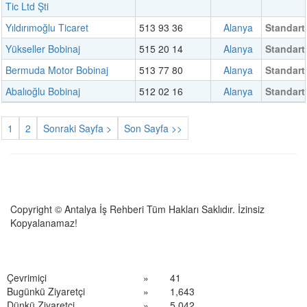
Tic Ltd Şti
Yıldırımoğlu Ticaret
513 93 36
Alanya
Standart
Yükseller Bobinaj
515 20 14
Alanya
Standart
Bermuda Motor Bobinaj
513 77 80
Alanya
Standart
Abalıoğlu Bobinaj
512 02 16
Alanya
Standart
1
2
Sonraki Sayfa >
Son Sayfa >>
Copyright © Antalya İş Rehberi Tüm Hakları Saklıdır. İzinsiz
Kopyalanamaz!
Çevrimiçi
»
41
Bugünkü Ziyaretçi
»
1,643
Dünkü Ziyaretçi
»
5,042