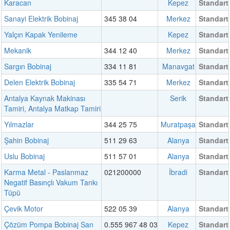
Karacan
Kepez
Standart
Sanayi Elektrik Bobinaj
345 38 04
Merkez
Standart
Yalçın Kapak Yenileme
Kepez
Standart
Mekanik
344 12 40
Merkez
Standart
Sargın Bobinaj
334 11 81
Manavgat
Standart
Delen Elektrik Bobinaj
335 54 71
Merkez
Standart
Antalya Kaynak Makinası
Serik
Standart
Tamiri, Antalya Matkap Tamiri
Yılmazlar
344 25 75
Muratpaşa
Standart
Şahin Bobinaj
511 29 63
Alanya
Standart
Uslu Bobinaj
511 57 01
Alanya
Standart
Karma Metal - Paslanmaz
021200000
İbradi
Standart
Negatif Basınçlı Vakum Tankı
Tüpü
Çevik Motor
522 05 39
Alanya
Standart
Çözüm Pompa Bobinaj San
0.555 967 48 03
Kepez
Standart