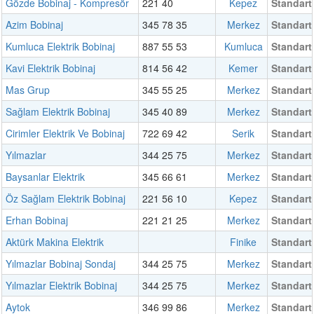
Gözde Bobinaj - Kompresör
221 40
Kepez
Standart
Azim Bobinaj
345 78 35
Merkez
Standart
Kumluca Elektrik Bobinaj
887 55 53
Kumluca
Standart
Kavi Elektrik Bobinaj
814 56 42
Kemer
Standart
Mas Grup
345 55 25
Merkez
Standart
Sağlam Elektrik Bobinaj
345 40 89
Merkez
Standart
Cirimler Elektrik Ve Bobinaj
722 69 42
Serik
Standart
Yılmazlar
344 25 75
Merkez
Standart
Baysanlar Elektrik
345 66 61
Merkez
Standart
Öz Sağlam Elektrik Bobinaj
221 56 10
Kepez
Standart
Erhan Bobinaj
221 21 25
Merkez
Standart
Aktürk Makina Elektrik
Finike
Standart
Yılmazlar Bobinaj Sondaj
344 25 75
Merkez
Standart
Yılmazlar Elektrik Bobinaj
344 25 75
Merkez
Standart
Aytok
346 99 86
Merkez
Standart