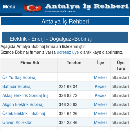
Menü
Menü
Antalya İş Rehberi
Elektrik - Enerji - Doğalgaz»Bobinaj
Aşağıda Antalya Bobinaj firmaları listelenmiştir.
Sizinde Bobinaj firmanız varsa
ücretsiz üye
olarak kayıt olabilirsiniz.
Firma Adı
Telefon
İlçe
Üye
Türü
Öz Yurttaş Bobinaj
Merkez
Standart
Bahadır Bobinaj
221 69 04
Kepez
Standart
Aktaş Elektirik Sondaj İnş.
326 82 72
Kepez
Standart
Akgün Elektrik Bobinaj
346 25 62
Merkez
Standart
Öztek Elektrik - Bobinaj
334 64 26
Merkez
Standart
Güven Kollektör
334 22 46
Merkez
Standart