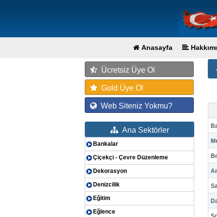
Anasayfa
Hakkımı
Ücretsiz Üye Ol
Gold Üye Ol
Web Siteniz Yokmu?
Ba
Ana Sektörler
Me
Bankalar
B
Çiçekçi - Çevre Düzenleme
Dekorasyon
An
Denizcilik
Sa
Eğitim
D
Eğlence
S