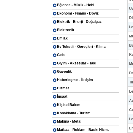
Eğlence - Müzik - Hobi
U
Ekonomi - Finans - Döviz
Di
Elektrik - Enerji - Doğalgaz
Le
Elektronik
M
Emlak
Bu
Ev Tekstili - Gereçleri - Klima
Ke
Gıda
Giyim - Aksesuar - Takı
M
Güvenlik
D
Haberleşme - İletişim
Tu
Hizmet
Le
İnşaat
A
Kişisel Bakım
C
Konaklama - Turizm
Le
Makina - Metal
En
Matbaa - Reklam - Baskı Hizm.