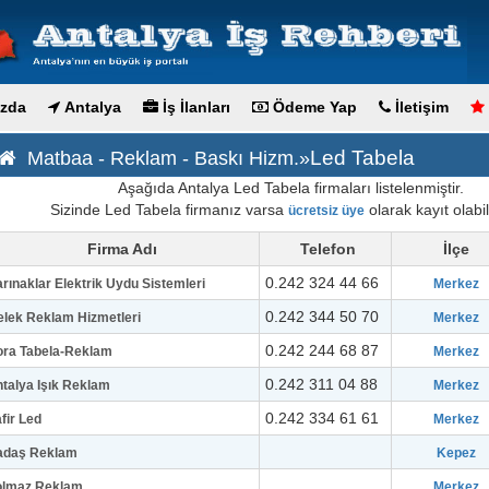
zda
Antalya
İş İlanları
Ödeme Yap
İletişim
Led Tabela
Matbaa - Reklam - Baskı Hizm.»
Aşağıda Antalya Led Tabela firmaları listelenmiştir.
Sizinde Led Tabela firmanız varsa
olarak kayıt olabili
ücretsiz üye
Firma Adı
Telefon
İlçe
0.242 324 44 66
rınaklar Elektrik Uydu Sistemleri
Merkez
0.242 344 50 70
lek Reklam Hizmetleri
Merkez
0.242 244 68 87
ora Tabela-Reklam
Merkez
0.242 311 04 88
talya Işık Reklam
Merkez
0.242 334 61 61
fir Led
Merkez
adaş Reklam
Kepez
olmaz Reklam
Merkez