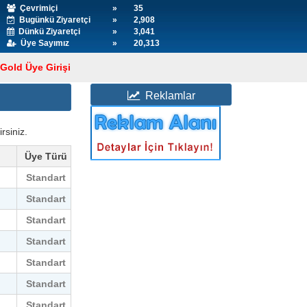
Çevrimiçi
»
35
Bugünkü Ziyaretçi
»
2,908
Dünkü Ziyaretçi
»
3,041
Üye Sayımız
»
20,313
Gold Üye Girişi
Reklamlar
rsiniz.
Üye Türü
Standart
Standart
Standart
Standart
Standart
Standart
Standart