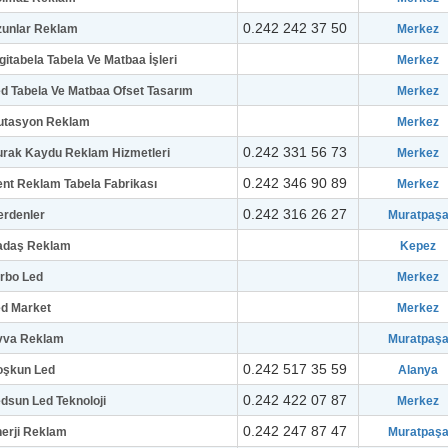
0.242 242 37 50
zunlar Reklam
Merkez
gitabela Tabela Ve Matbaa İşleri
Merkez
d Tabela Ve Matbaa Ofset Tasarım
Merkez
utasyon Reklam
Merkez
0.242 331 56 73
rak Kaydu Reklam Hizmetleri
Merkez
0.242 346 90 89
nt Reklam Tabela Fabrikası
Merkez
0.242 316 26 27
erdenler
Muratpaş
adaş Reklam
Kepez
rbo Led
Merkez
d Market
Merkez
vva Reklam
Muratpaş
0.242 517 35 59
oşkun Led
Alanya
0.242 422 07 87
dsun Led Teknoloji
Merkez
0.242 247 87 47
erji Reklam
Muratpaş