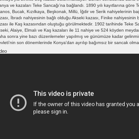
anya ve kazaları Teke Sancağı’na bağlandı. 1890 yılı kayıtlarına göre 
tanos, Bucak, Kızılkaya, Beşkonak, Millü, İğdir ve Serik nahiyelerinin ba
zası, İbradı nahiyesinin bağlı olduğu Akseki kazası, Finike nahiyesinin 
zası ile Kaş kazasından oluştuğu görülmektedir. 1902 tarihinde Teke Sa
seki, Alaiye, Elmalı ve Kaş kazaları ile 11 nahiye ve 524 köyden meyd
ha sonra yine bazı düzenlemeler yapılmış ve günümüze kadar gelinmiş
vleti'nin son dönemlerinde Konya'dan ayrılıp bağımsız bir sancak olma 
deo