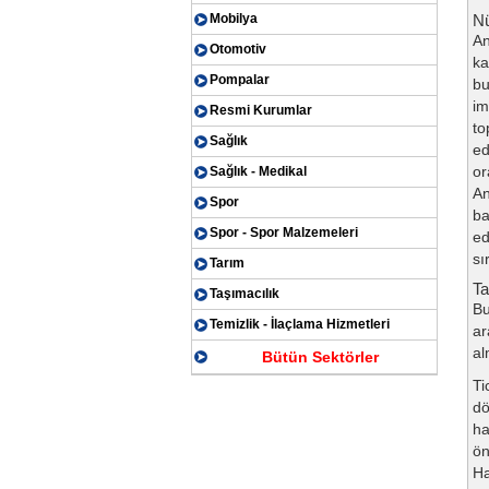
Mobilya
N
An
Otomotiv
ka
Pompalar
bu
im
Resmi Kurumlar
to
Sağlık
ed
or
Sağlık - Medikal
An
Spor
ba
Spor - Spor Malzemeleri
ed
sı
Tarım
Ta
Taşımacılık
Bu
Temizlik - İlaçlama Hizmetleri
ar
al
Bütün Sektörler
Ti
dö
ha
ön
Ha