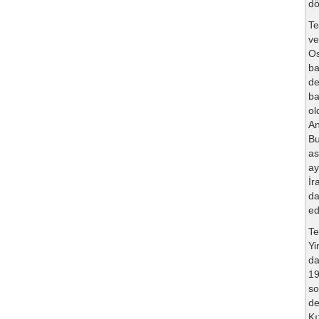
dö
Te
ve
Os
ba
de
ba
ol
An
Bu
as
ay
İr
da
ed
Te
Yi
da
19
so
de
Kı