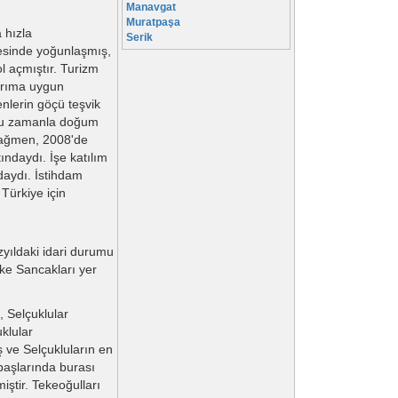
Manavgat
Muratpaşa
 hızla
Serik
resinde yoğunlaşmış,
l açmıştır. Turizm
tarıma uygun
denlerin göçü teşvik
usu zamanla doğum
 rağmen, 2008'de
tındaydı. İşe katılım
daydı. İstihdam
 Türkiye için
zyıldaki idari durumu
eke Sancakları yer
, Selçuklular
klular
ış ve Selçukluların en
 başlarında burası
iştir. Tekeoğulları