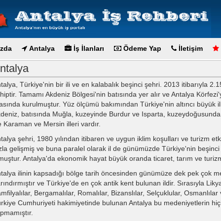
zda
Antalya
İş İlanları
Ödeme Yap
İletişim
ntalya
talya, Türkiye'nin bir ili ve en kalabalık beşinci şehri. 2013 itibarıyla 2
hiptir. Tamamı Akdeniz Bölgesi'nin batısında yer alır ve Antalya Körfezi'
asında kurulmuştur. Yüz ölçümü bakımından Türkiye'nin altıncı büyük il
deniz, batısında Muğla, kuzeyinde Burdur ve Isparta, kuzeydoğusund
e Karaman ve Mersin illeri vardır.
talya şehri, 1980 yılından itibaren ve uygun iklim koşulları ve turizm etki
zla gelişmiş ve buna paralel olarak il de günümüzde Türkiye'nin beşinci k
muştur. Antalya'da ekonomik hayat büyük oranda ticaret, tarım ve turizm
talya ilinin kapsadığı bölge tarih öncesinden günümüze dek pek çok m
rındırmıştır ve Türkiye'de en çok antik kent bulunan ildir. Sırasıyla Likyalı
mfilyalılar, Bergamalılar, Romalılar, Bizanslılar, Selçuklular, Osmanlılar
rkiye Cumhuriyeti hakimiyetinde bulunan Antalya bu medeniyetlerin hiçb
pmamıştır.