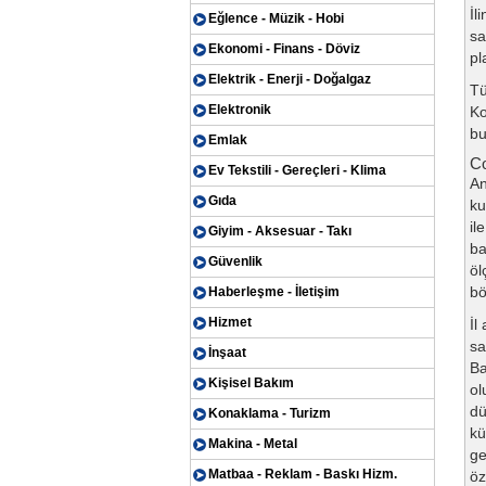
İl
Eğlence - Müzik - Hobi
sa
Ekonomi - Finans - Döviz
pl
Elektrik - Enerji - Doğalgaz
Tü
Elektronik
Ko
bu
Emlak
Co
Ev Tekstili - Gereçleri - Klima
An
Gıda
ku
il
Giyim - Aksesuar - Takı
ba
Güvenlik
öl
bö
Haberleşme - İletişim
Hizmet
İl
sa
İnşaat
Ba
Kişisel Bakım
ol
dü
Konaklama - Turizm
kü
Makina - Metal
ge
Matbaa - Reklam - Baskı Hizm.
öz