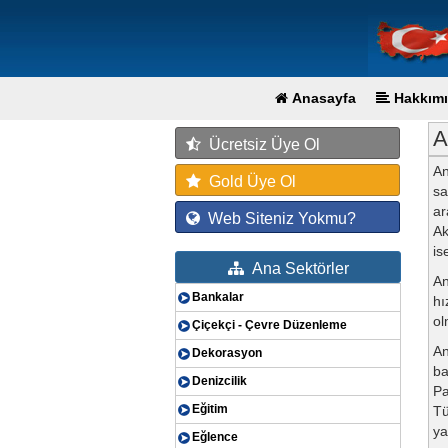
Anasayfa
Hakkımı
A
Ücretsiz Üye Ol
An
Gold Üye Ol
sa
ar
Web Siteniz Yokmu?
Ak
is
Ana Sektörler
An
Bankalar
hı
ol
Çiçekçi - Çevre Düzenleme
An
Dekorasyon
ba
Denizcilik
Pa
Eğitim
Tü
ya
Eğlence