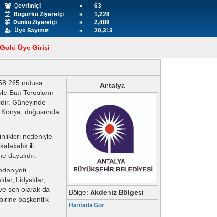
Çevrimiçi
»
63
Bugünkü Ziyaretçi
»
1,228
Dünkü Ziyaretçi
»
2,489
Üye Sayımız
»
20,313
Gold Üye Girişi
.158.265 nüfusa
Antalya
yle Batı Torosların
idir. Güneyinde
a Konya, doğusunda
nlikleri nedeniyle
alabalık ili
e dayalıdır.
edeniyeti
lar, Lidyalılar,
 ve son olarak da
Bölge:
Akdeniz Bölgesi
irine başkentlik
Haritada Gör