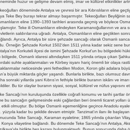
neminde huzur ve gelişme devam etmiş, imar ve kültürel etkinlikler artm
keoğulları döneminde Antalya ve çevresi bir ara Kıbrıslıların eline ge
ya Teke Bey burayı tekrar almayı başarmıştır. Tekeoğulları Beyliğinin sa
manlıların eline 1390–1393 tarihleri arasında geçmiş ve böylece Osman
şlamıştır. Teke ili Osmanlıların elindeyken Karamanoğullarının ve ara s
vletlerin saldırılarına uğradı. Antalya, Osmanlıların eline geçtikten son
ğlandı. Ayrıca, Antalya bir süre şehzade sancağı olarak Osmanlı sancak
du. Örneğin Şehzade Korkut 1502’den 1511 yılına kadar sekiz sene burad
talya'nın Korkuteli ilçesi de ismini Şehzade Korkut'un bu bölgedeki hük
 bölgede, Osmanlı idaresi altındayken 1511 yılında ortaya çıkan Şahkul
ırdaki suhte ayaklanmaları ve Körbey isyanı hariç önemli bir olaya ras
aklanmalar neticesinde yeni fethedilen Modon, Koron gibi adalara büy
an’a büyük miktarda göçler yaşandı. Bunlarla birlikte, bazı olumsuz dav
ha sonraki yıllarda yani Kıbrıs’ın fethiyle birlikte buranın iskânı ve ima
ildiler. Bu tür olaylar buranın siyasi, sosyal, kültürel ve nüfus yapısını et
ke Sancağı’nın kuruluşunda özellikle coğrafi konumu ve tarihi şartlar ön
ne bu sancağın gelişmesinde eski çağlardan beri önemli ticaret yolları
 etkili olmuştur. Bu bölge Osmanlı egemenliğine geçince Anadolu eyal
. yüzyıla kadar bu şekilde devam etmiştir. Tanzimat’ın ilanı ile başlaya
nucunda Teke Sancağı, Karaman eyaletine; 1865 yılında çıkarılan Vil
 Konya vilayetine bağlandı. Bu dönemde Teke Sancağı’nın Antalya, Akse
zılkaya'yla birlikte beş kazası bulunmaktaydı. Bunun sonucunda daha 