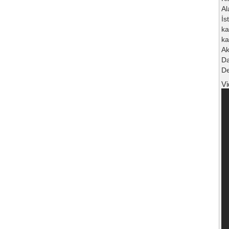
Al
İs
ka
ka
Ak
Da
De
Vi