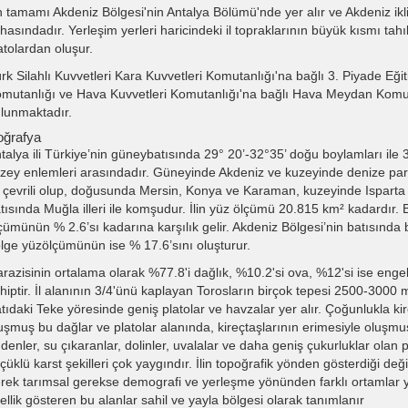
in tamamı Akdeniz Bölgesi'nin Antalya Bölümü'nde yer alır ve Akdeniz ikli
hasındadır. Yerleşim yerleri haricindeki il topraklarının büyük kısmı tahıl 
atolardan oluşur.
rk Silahlı Kuvvetleri Kara Kuvvetleri Komutanlığı'na bağlı 3. Piyade Eği
mutanlığı ve Hava Kuvvetleri Komutanlığı'na bağlı Hava Meydan Komut
lunmaktadır.
ğrafya
talya ili Türkiye’nin güneybatısında 29° 20’-32°35’ doğu boylamları ile 
zey enlemleri arasındadır. Güneyinde Akdeniz ve kuzeyinde denize par
e çevrili olup, doğusunda Mersin, Konya ve Karaman, kuzeyinde Isparta
tısında Muğla illeri ile komşudur. İlin yüz ölçümü 20.815 km² kadardır.
çümünün % 2.6’sı kadarına karşılık gelir. Akdeniz Bölgesi’nin batısında b
lge yüzölçümünün ise % 17.6’sını oluşturur.
 arazisinin ortalama olarak %77.8'i dağlık, %10.2'si ova, %12'si ise enge
hiptir. İl alanının 3/4'ünü kaplayan Torosların birçok tepesi 2500-3000 m
tıdaki Teke yöresinde geniş platolar ve havzalar yer alır. Çoğunlukla ki
uşmuş bu dağlar ve platolar alanında, kireçtaşlarının erimesiyle oluşm
denler, su çıkaranlar, dolinler, uvalalar ve daha geniş çukurluklar olan p
çüklü karst şekilleri çok yaygındır. İlin topoğrafik yönden gösterdiği deği
rek tarımsal gerekse demografi ve yerleşme yönünden farklı ortamlar y
ellik gösteren bu alanlar sahil ve yayla bölgesi olarak tanımlanır