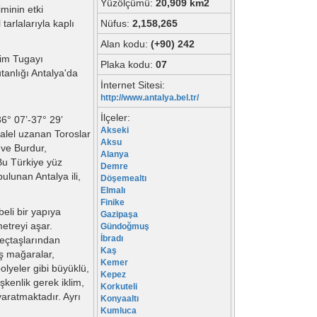
Yüzölçümü:
20,909 km2
minin etki
tarlalarıyla kaplı
Nüfus:
2,158,265
Alan kodu:
(+90) 242
tim Tugayı
Plaka kodu:
07
anlığı Antalya'da
İnternet Sitesi:
http://www.antalya.bel.tr/
İlçeler:
36° 07’-37° 29’
Akseki
alel uzanan Toroslar
Aksu
 ve Burdur,
Alanya
 Bu Türkiye yüz
Demre
ulunan Antalya ili,
Döşemealtı
Elmalı
Finike
beli bir yapıya
Gazipaşa
etreyi aşar.
Gündoğmuş
İbradı
reçtaşlarından
Kaş
uş mağaralar,
Kemer
olyeler gibi büyüklü,
Kepez
şkenlik gerek iklim,
Korkuteli
aratmaktadır. Ayrı
Konyaaltı
Kumluca