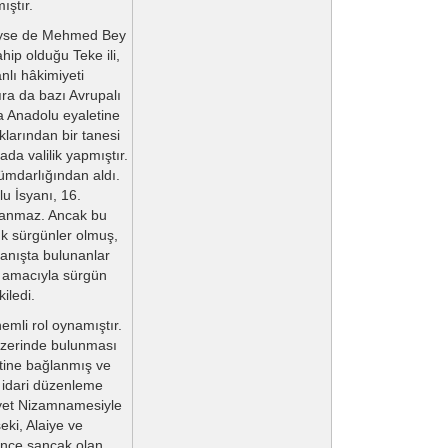
ıştır.
çtiyse de Mehmed Bey
hip olduğu Teke ili,
lı hâkimiyeti
ıra da bazı Avrupalı
ra Anadolu eyaletine
larından bir tanesi
a valilik yapmıştır.
ümdarlığından aldı.
u İsyanı, 16.
tlanmaz. Ancak bu
ük sürgünler olmuş,
ranışta bulunanlar
rı amacıyla sürgün
kiledi.
emli rol oynamıştır.
 üzerinde bulunması
etine bağlanmış ve
n idari düzenleme
ayet Nizamnamesiyle
ki, Alaiye ve
önce sancak olan