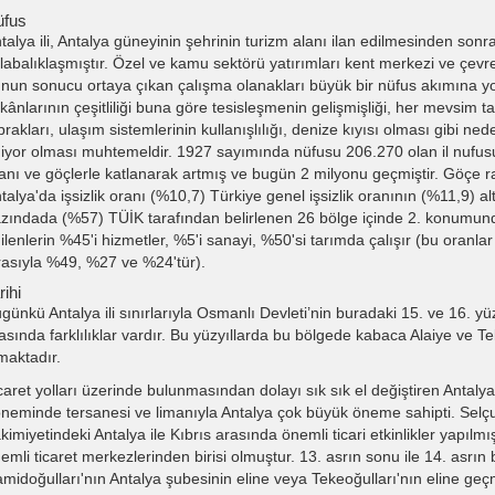
üfus
talya ili, Antalya güneyinin şehrinin turizm alanı ilan edilmesinden sonra
labalıklaşmıştır. Özel ve kamu sektörü yatırımları kent merkezi ve çev
nun sonucu ortaya çıkan çalışma olanakları büyük bir nüfus akımına yo
kânlarının çeşitliliği buna göre tesisleşmenin gelişmişliği, her mevsim 
prakları, ulaşım sistemlerinin kullanışlılığı, denize kıyısı olması gibi ne
iyor olması muhtemeldir. 1927 sayımında nüfusu 206.270 olan il nuf
anı ve göçlerle katlanarak artmış ve bugün 2 milyonu geçmiştir. Göçe
talya'da işsizlik oranı (%10,7) Türkiye genel işsizlik oranının (%11,9) al
zındada (%57) TÜİK tarafından belirlenen 26 bölge içinde 2. konumun
ilenlerin %45'i hizmetler, %5'i sanayi, %50'si tarımda çalışır (bu oranlar
rasıyla %49, %27 ve %24'tür).
rihi
günkü Antalya ili sınırlarıyla Osmanlı Devleti’nin buradaki 15. ve 16. yü
asında farklılıklar vardır. Bu yüzyıllarda bu bölgede kabaca Alaiye ve T
maktadır.
caret yolları üzerinde bulunmasından dolayı sık sık el değiştiren Antalya
neminde tersanesi ve limanıyla Antalya çok büyük öneme sahipti. Selçu
kimiyetindeki Antalya ile Kıbrıs arasında önemli ticari etkinlikler yapılm
emli ticaret merkezlerinden birisi olmuştur. 13. asrın sonu ile 14. asrın
midoğulları'nın Antalya şubesinin eline veya Tekeoğulları'nın eline geçm