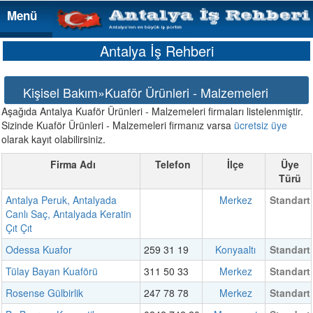
Menü
Menü
Antalya İş Rehberi
Kişisel Bakım»Kuaför Ürünleri - Malzemeleri
Aşağıda Antalya Kuaför Ürünleri - Malzemeleri firmaları listelenmiştir.
Sizinde Kuaför Ürünleri - Malzemeleri firmanız varsa
ücretsiz üye
olarak kayıt olabilirsiniz.
Firma Adı
Telefon
İlçe
Üye
Türü
Antalya Peruk, Antalyada
Merkez
Standart
Canlı Saç, Antalyada Keratin
Çıt Çıt
Odessa Kuafor
259 31 19
Konyaaltı
Standart
Tülay Bayan Kuaförü
311 50 33
Merkez
Standart
Rosense Gülbirlik
247 78 78
Merkez
Standart