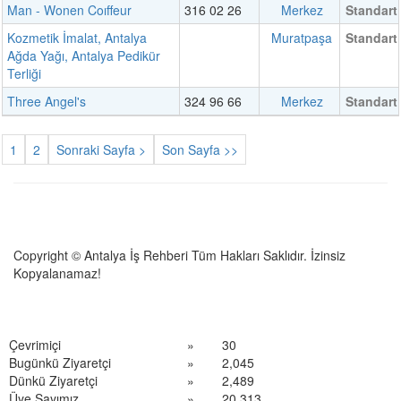
Man - Wonen Coıffeur
316 02 26
Merkez
Standart
Kozmetik İmalat, Antalya
Muratpaşa
Standart
Ağda Yağı, Antalya Pedikür
Terliği
Three Angel's
324 96 66
Merkez
Standart
1
2
Sonraki Sayfa >
Son Sayfa >>
Copyright © Antalya İş Rehberi Tüm Hakları Saklıdır. İzinsiz
Kopyalanamaz!
Çevrimiçi
»
30
Bugünkü Ziyaretçi
»
2,045
Dünkü Ziyaretçi
»
2,489
Üye Sayımız
»
20,313