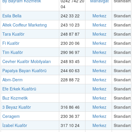
By Bayram Kozmetik
0242 742 20
Manavgat
Standart
04
Esila Bella
242 33 22
Merkez
Standart
Altek Coıffeur Marketıng
243 10 23
Merkez
Standart
Tara Kuaför
248 87 87
Merkez
Standart
Fi Kuaför
230 20 06
Merkez
Standart
Tim Kuaför
290 96 97
Merkez
Standart
Cevher Kuaför Mobilyaları
248 93 45
Merkez
Standart
Papatya Bayan Kuaförü
244 60 63
Merkez
Standart
Abm-Derm
228 88 72
Merkez
Standart
Efe Erkek Kuaförü
Merkez
Standart
Buz Kozmetik
Merkez
Standart
3 Beyaz Kuaför
316 86 46
Merkez
Standart
Ceragem
230 36 37
Merkez
Standart
İzabel Kuaför
317 10 24
Merkez
Standart