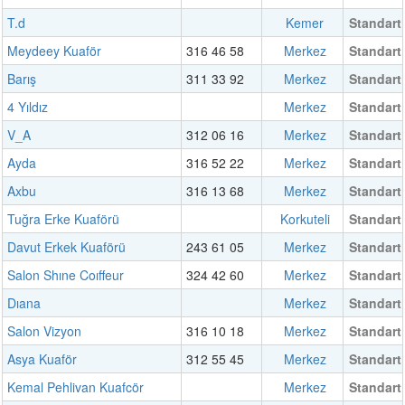
T.d
Kemer
Standart
Meydeey Kuaför
316 46 58
Merkez
Standart
Barış
311 33 92
Merkez
Standart
4 Yıldız
Merkez
Standart
V_A
312 06 16
Merkez
Standart
Ayda
316 52 22
Merkez
Standart
Axbu
316 13 68
Merkez
Standart
Tuğra Erke Kuaförü
Korkuteli
Standart
Davut Erkek Kuaförü
243 61 05
Merkez
Standart
Salon Shıne Coıffeur
324 42 60
Merkez
Standart
Dıana
Merkez
Standart
Salon Vizyon
316 10 18
Merkez
Standart
Asya Kuaför
312 55 45
Merkez
Standart
Kemal Pehlivan Kuafcör
Merkez
Standart