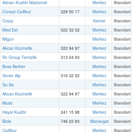
Adnan Kuaför Malzemel
Merkez
Standart
Cüneyt Coıffeur
228 50 17
Merkez
Standart
Crazy
Kemer
Standart
Med Est
322 32 02
Merkez
Standart
Migun
Merkez
Standart
Akcan Kozmetik
322 94 97
Merkez
Standart
Rc Group Temizlik
313 04 93
Merkez
Standart
Boss Berber
Merkez
Standart
Soner Alp
316 32 52
Merkez
Standart
Su-Se
Merkez
Standart
Akcan Kozmetik
322 94 97
Merkez
Standart
Musti
Merkez
Standart
Hayal Kuaför
241 15 98
Merkez
Standart
Bizle
746 22 83
Manavgat
Standart
Coıffeur
Merkez
Standart