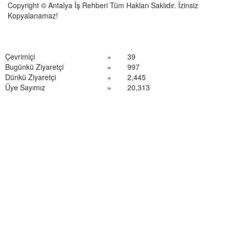
Copyright © Antalya İş Rehberi Tüm Hakları Saklıdır. İzinsiz
Kopyalanamaz!
Çevrimiçi
»
39
Bugünkü Ziyaretçi
»
997
Dünkü Ziyaretçi
»
2,445
Üye Sayımız
»
20,313