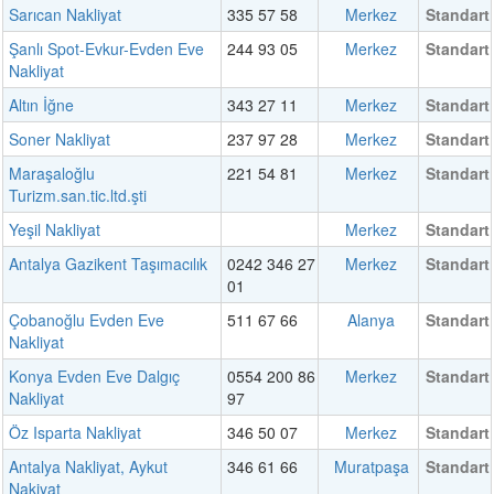
Sarıcan Nakliyat
335 57 58
Merkez
Standart
Şanlı Spot-Evkur-Evden Eve
244 93 05
Merkez
Standart
Nakliyat
Altın İğne
343 27 11
Merkez
Standart
Soner Nakliyat
237 97 28
Merkez
Standart
Maraşaloğlu
221 54 81
Merkez
Standart
Turizm.san.tic.ltd.şti
Yeşil Nakliyat
Merkez
Standart
Antalya Gazikent Taşımacılık
0242 346 27
Merkez
Standart
01
Çobanoğlu Evden Eve
511 67 66
Alanya
Standart
Nakliyat
Konya Evden Eve Dalgıç
0554 200 86
Merkez
Standart
Nakliyat
97
Öz Isparta Nakliyat
346 50 07
Merkez
Standart
Antalya Nakliyat, Aykut
346 61 66
Muratpaşa
Standart
Nakiyat