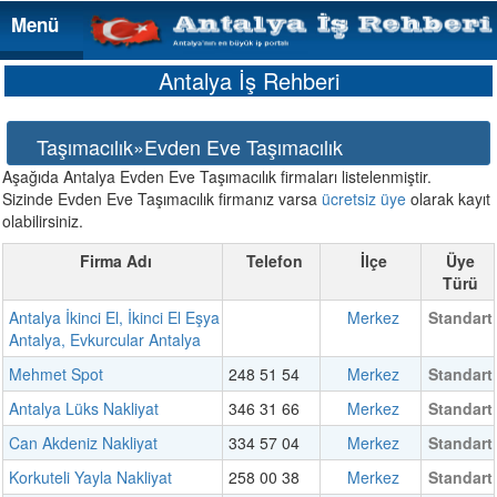
Menü
Menü
Antalya İş Rehberi
Taşımacılık»Evden Eve Taşımacılık
Aşağıda Antalya Evden Eve Taşımacılık firmaları listelenmiştir.
Sizinde Evden Eve Taşımacılık firmanız varsa
ücretsiz üye
olarak kayıt
olabilirsiniz.
Firma Adı
Telefon
İlçe
Üye
Türü
Antalya İkinci El, İkinci El Eşya
Merkez
Standart
Antalya, Evkurcular Antalya
Mehmet Spot
248 51 54
Merkez
Standart
Antalya Lüks Nakliyat
346 31 66
Merkez
Standart
Can Akdeniz Nakliyat
334 57 04
Merkez
Standart
Korkuteli Yayla Nakliyat
258 00 38
Merkez
Standart