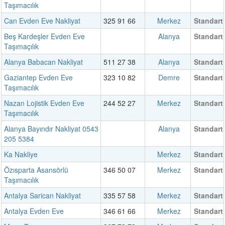
Taşımacılık
Can Evden Eve Nakliyat
325 91 66
Merkez
Standart
Beş Kardeşler Evden Eve
Alanya
Standart
Taşımaçılık
Alanya Babacan Nakliyat
511 27 38
Alanya
Standart
Gaziantep Evden Eve
323 10 82
Demre
Standart
Taşımacılık
Nazan Lojistik Evden Eve
244 52 27
Merkez
Standart
Taşımacılık
Alanya Bayındır Nakliyat 0543
Alanya
Standart
205 5384
Ka Nakliye
Merkez
Standart
Özısparta Asansörlü
346 50 07
Merkez
Standart
Taşımacılık
Antalya Sarican Nakliyat
335 57 58
Merkez
Standart
Antalya Evden Eve
346 61 66
Merkez
Standart