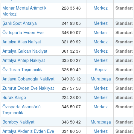
Menar Mental Aritmetik
228 35 46
Merkez
Standart
Merkezi
Şanlı Spot Antalya
244 93 05
Merkez
Standart
Öz Isparta Evden Eve
346 50 07
Merkez
Standart
Antalya Atlas Naliyat
321 89 92
Merkez
Standart
Antalya Gülcan Nakliyat
361 32 37
Merkez
Standart
Antalya Antep Nakliyat
335 00 27
Merkez
Standart
Öz Turan Taşımacılık
326 50 42
Kepez
Standart
Antlaya Çobanoglu Nakliyat
349 36 12
Muratpaşa
Standart
Zümrüt Evden Eve Nakliyat
237 57 58
Merkez
Standart
Burak Kargo
224 28 00
Merkez
Standart
Özısparta Asansörlü
346 50 07
Merkez
Standart
Taşımacılık
Borabey Nakliyat
346 50 42
Muratpaşa
Standart
Antalya Akdeniz Evden Eve
334 80 50
Merkez
Standart