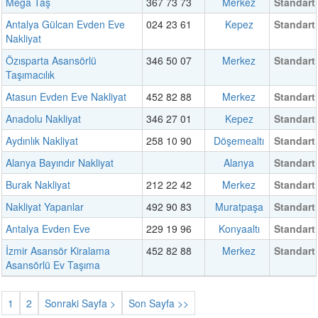
Mega Taş
367 73 73
Merkez
Standart
Antalya Gülcan Evden Eve
024 23 61
Kepez
Standart
Nakliyat
Özısparta Asansörlü
346 50 07
Merkez
Standart
Taşımacılık
Atasun Evden Eve Nakliyat
452 82 88
Merkez
Standart
Anadolu Nakliyat
346 27 01
Kepez
Standart
Aydınlık Nakliyat
258 10 90
Döşemealtı
Standart
Alanya Bayındır Nakliyat
Alanya
Standart
Burak Nakliyat
212 22 42
Merkez
Standart
Nakliyat Yapanlar
492 90 83
Muratpaşa
Standart
Antalya Evden Eve
229 19 96
Konyaaltı
Standart
İzmir Asansör Kiralama
452 82 88
Merkez
Standart
Asansörlü Ev Taşıma
1
2
Sonraki Sayfa >
Son Sayfa >>