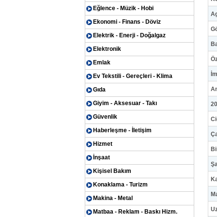
Eğlence - Müzik - Hobi
Ag
Ekonomi - Finans - Döviz
G
Elektrik - Enerji - Doğalgaz
Ba
Elektronik
Öz
Emlak
İm
Ev Tekstili - Gereçleri - Klima
An
Gıda
Giyim - Aksesuar - Takı
20
Güvenlik
Ci
Haberleşme - İletişim
Ça
Hizmet
Bi
İnşaat
Şa
Kişisel Bakım
Ka
Konaklama - Turizm
Ma
Makina - Metal
Uz
Matbaa - Reklam - Baskı Hizm.