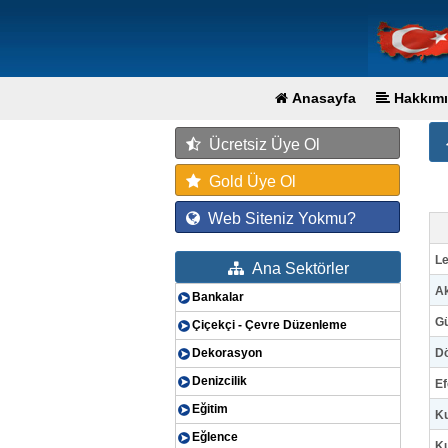
Anasayfa
Hakkımı
Ücretsiz Üye Ol
Gold Üye Ol
Web Siteniz Yokmu?
Le
Ana Sektörler
Ak
Bankalar
Gü
Çiçekçi - Çevre Düzenleme
Dekorasyon
Dö
Denizcilik
Ef
Eğitim
Ku
Eğlence
Ku