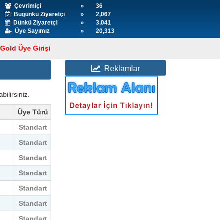
Çevrimiçi
»
36
Bugünkü Ziyaretçi
»
2,067
Dünkü Ziyaretçi
»
3,041
Üye Sayımız
»
20,313
Gold Üye Girişi
Reklamlar
bilirsiniz.
Üye Türü
Standart
Standart
Standart
Standart
Standart
Standart
Standart