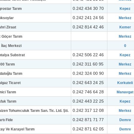
0.242 434 30 70
rostar Tarım
Kepez
0.242 241 24 56
öksoylar
Merkez
0.242 814 42 46
hri Ziraat
Kemer
 Göçer Tarım
Merkez
 İlaç Merkezi
0
0.242 506 22 46
talya Substrat
Kepez
0.242 311 60 95
00 Tarım
Merkez
0.242 324 00 90
daloğlu Tarım
Merkez
0.242 643 24 25
lgaz Ticaret
Korkuteli
0.242 746 64 28
nici Tarım
Manavgat
0.242 443 22 25
fak Tarım
Kepez
0.242 317 12 08
izen Tohumculuk Tarım San. Tic. Ltd. Şti.
Merkez
0.242 871 71 77
rtı Fide
Demre
0.242 871 62 05
ay Ve Karayel Tarım
Demre