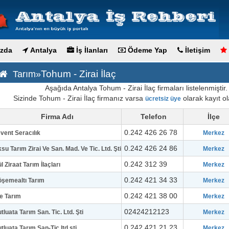
zda
Antalya
İş İlanları
Ödeme Yap
İletişim
Tohum - Zirai İlaç
Tarım»
Aşağıda Antalya Tohum - Zirai İlaç firmaları listelenmiştir.
Sizinde Tohum - Zirai İlaç firmanız varsa
olarak kayıt ola
ücretsiz üye
Firma Adı
Telefon
İlçe
0.242 426 26 78
vent Seracılık
Merkez
0.242 426 24 86
su Tarım Zirai Ve San. Mad. Ve Tic. Ltd. Şti
Merkez
0.242 312 39
l Ziraat Tarım İlaçları
Merkez
0.242 421 34 33
şemealtı Tarım
Merkez
0.242 421 38 00
e Tarım
Merkez
02424212123
tluata Tarım San. Tic. Ltd. Şti
Merkez
0.242 421 21 23
tluata Tarım San-Tic.ltd.şti.
Merkez