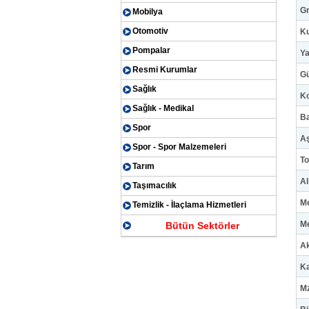
Gr
Mobilya
Otomotiv
Ku
Pompalar
Ya
Resmi Kurumlar
Gü
Sağlık
Ko
Sağlık - Medikal
Ba
Spor
Aş
Spor - Spor Malzemeleri
To
Tarım
Al
Taşımacılık
M
Temizlik - İlaçlama Hizmetleri
Me
Bütün Sektörler
Ak
Ka
Mz