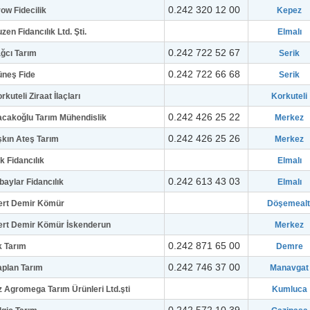
0.242 320 12 00
ow Fidecilik
Kepez
zen Fidancılık Ltd. Şti.
Elmalı
0.242 722 52 67
ğcı Tarım
Serik
0.242 722 66 68
neş Fide
Serik
rkuteli Ziraat İlaçları
Korkuteli
0.242 426 25 22
cakoğlu Tarım Mühendislik
Merkez
0.242 426 25 26
kın Ateş Tarım
Merkez
k Fidancılık
Elmalı
0.242 613 43 03
baylar Fidancılık
Elmalı
ert Demir Kömür
Döşemealt
rt Demir Kömür İskenderun
Merkez
0.242 871 65 00
 Tarım
Demre
0.242 746 37 00
plan Tarım
Manavgat
 Agromega Tarım Ürünleri Ltd.şti
Kumluca
0.242 572 10 39