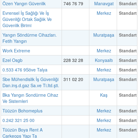
Özen Yangın Güvenlik
746 76 79
Manavgat
Standart
Evrensel İş Sağlığı Ve İş
Merkez
Standart
Güvenliği Ortak Sağlık Ve
Güvenlik Birimi
Yangın Söndürme Cihazları.
Muratpaşa
Standart
Fetih Yangın
Work Extreme
Merkez
Standart
Ezel Osgb
228 32 28
Konyaaltı
Standart
0.533 476 9Söve Talya
Merkez
Standart
Sbe Mühendislik İş Güvenliği
311 02 20
Muratpaşa
Standart
Dan.inş.d.gaz Sa.ve Ti.ltd.şti.
Bka Yangın Sondürme Cihaz
Kaş
Standart
Ve Sistemleri
Tüüzün Bohomeplus
Merkez
Standart
0.242 321 25 00
Merkez
Standart
Tüüzün Boya Rent A
Merkez
Standart
Carkeops Yapı Ta