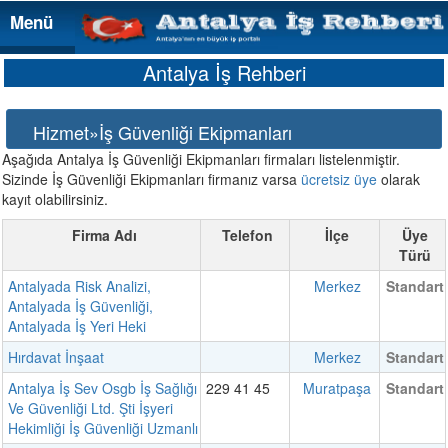
Menü
Menü
Antalya İş Rehberi
Hizmet»İş Güvenliği Ekipmanları
Aşağıda Antalya İş Güvenliği Ekipmanları firmaları listelenmiştir.
Sizinde İş Güvenliği Ekipmanları firmanız varsa
ücretsiz üye
olarak
kayıt olabilirsiniz.
Firma Adı
Telefon
İlçe
Üye
Türü
Antalyada Risk Analizi,
Merkez
Standart
Antalyada İş Güvenliği,
Antalyada İş Yeri Heki
Hırdavat İnşaat
Merkez
Standart
Antalya İş Sev Osgb İş Sağlığı
229 41 45
Muratpaşa
Standart
Ve Güvenliği Ltd. Şti İşyeri
Hekimliği İş Güvenliği Uzmanlı