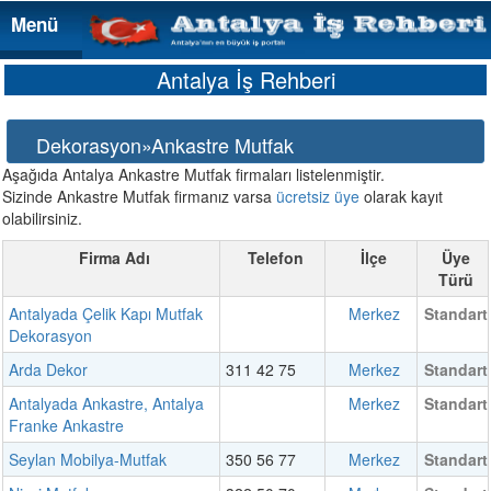
Menü
Menü
Antalya İş Rehberi
Dekorasyon»Ankastre Mutfak
Aşağıda Antalya Ankastre Mutfak firmaları listelenmiştir.
Sizinde Ankastre Mutfak firmanız varsa
ücretsiz üye
olarak kayıt
olabilirsiniz.
Firma Adı
Telefon
İlçe
Üye
Türü
Antalyada Çelik Kapı Mutfak
Merkez
Standart
Dekorasyon
Arda Dekor
311 42 75
Merkez
Standart
Antalyada Ankastre, Antalya
Merkez
Standart
Franke Ankastre
Seylan Mobilya-Mutfak
350 56 77
Merkez
Standart