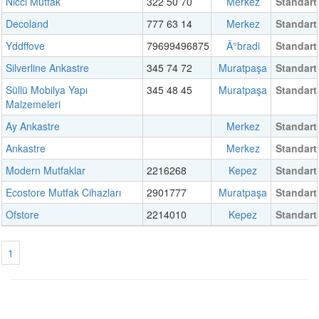
Nicci Mutfak
322 50 70
Merkez
Standart
Decoland
777 63 14
Merkez
Standart
Yddffove
79699496875
Ä°bradi
Standart
Silverline Ankastre
345 74 72
Muratpaşa
Standart
Süllü Mobilya Yapı
345 48 45
Muratpaşa
Standart
Malzemeleri
Ay Ankastre
Merkez
Standart
Ankastre
Merkez
Standart
Modern Mutfaklar
2216268
Kepez
Standart
Ecostore Mutfak Cihazları
2901777
Muratpaşa
Standart
Ofstore
2214010
Kepez
Standart
1