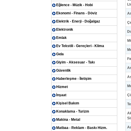
Lt
Eğlence - Müzik - Hobi
Ekonomi - Finans - Döviz
An
Elektrik - Enerji - Doğalgaz
Çe
Elektronik
D
Emlak
Mt
Ev Tekstili - Gereçleri - Klima
Me
Gıda
Fı
Giyim - Aksesuar - Takı
An
Güvenlik
As
Haberleşme - İletişim
Mu
Hizmet
İnşaat
Çi
Kişisel Bakım
Te
Konaklama - Turizm
Ak
Si
Makina - Metal
Aa
Matbaa - Reklam - Baskı Hizm.