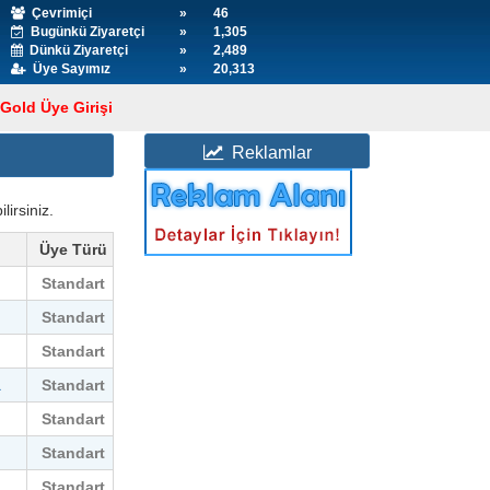
Çevrimiçi
»
46
Bugünkü Ziyaretçi
»
1,305
Dünkü Ziyaretçi
»
2,489
Üye Sayımız
»
20,313
Gold Üye Girişi
Reklamlar
lirsiniz.
Üye Türü
Standart
Standart
Standart
Standart
a
Standart
Standart
Standart