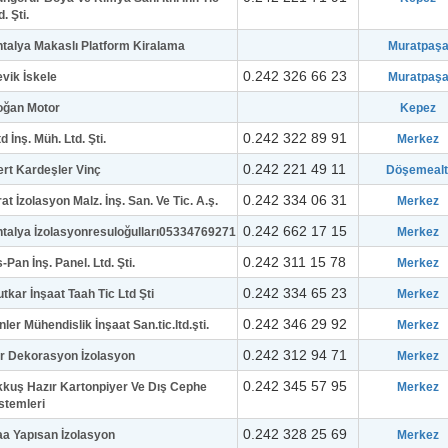
d. Şti.
talya Makaslı Platform Kiralama
Muratpaş
0.242 326 66 23
vik İskele
Muratpaş
oğan Motor
Kepez
0.242 322 89 91
d İnş. Müh. Ltd. Şti.
Merkez
0.242 221 49 11
rt Kardeşler Vinç
Döşemealt
0.242 334 06 31
rat İzolasyon Malz. İnş. San. Ve Tic. A.ş.
Merkez
0.242 662 17 15
talya İzolasyonresuloğulları05334769271
Merkez
0.242 311 15 78
-Pan İnş. Panel. Ltd. Şti.
Merkez
0.242 334 65 23
tkar İnşaat Taah Tic Ltd Şti
Merkez
0.242 346 29 92
nler Mühendislik İnşaat San.tic.ltd.şti.
Merkez
0.242 312 94 71
r Dekorasyon İzolasyon
Merkez
0.242 345 57 95
kuş Hazır Kartonpiyer Ve Dış Cephe
Merkez
stemleri
0.242 328 25 69
a Yapısan İzolasyon
Merkez