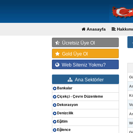
Anasayfa
Hakkımı
Ücretsiz Üye Ol
Gold Üye Ol
Web Siteniz Yokmu?
G
Ana Sektörler
An
Bankalar
Kö
Çiçekçi - Çevre Düzenleme
Dekorasyon
Vo
Denizcilik
An
Eğitim
Wo
Eğlence
Gü