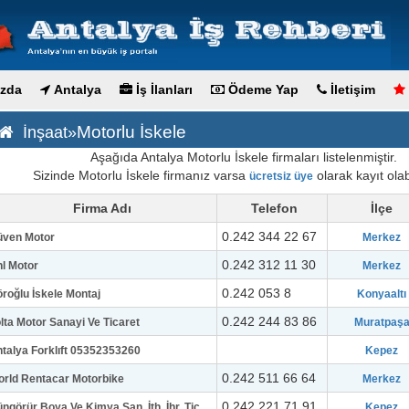
zda
Antalya
İş İlanları
Ödeme Yap
İletişim
Motorlu İskele
İnşaat»
Aşağıda Antalya Motorlu İskele firmaları listelenmiştir.
Sizinde Motorlu İskele firmanız varsa
olarak kayıt olabi
ücretsiz üye
Firma Adı
Telefon
İlçe
0.242 344 22 67
üven Motor
Merkez
0.242 312 11 30
l Motor
Merkez
0.242 053 8
roğlu İskele Montaj
Konyaaltı
0.242 244 83 86
lta Motor Sanayi Ve Ticaret
Muratpaş
talya Forklıft 05352353260
Kepez
0.242 511 66 64
rld Rentacar Motorbike
Merkez
0.242 221 71 91
ngörür Boya Ve Kimya San. İth. İhr. Tic
Kepez