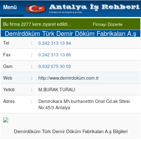
Menü
Menü
Bu firma 2277 kere ziyaret edildi...
Firmayı Düzenle
Demirdöküm Türk Demir Döküm Fabrikaları A.ş
Tel
:
0.242 313 13 84
Fax
:
0.242 313 13 86
Gsm
:
0.532 675 30 02
Web
:
http://www.demirdokum.com.tr
Yetkili
:
M.BURAK TURALI
Adres
:
Demircikara Mh.burhanettin Onat Cd.ak Sitesi
No:45/3 Antalya
Demirdöküm Türk Demir Döküm Fabrikaları A.ş Bilgileri